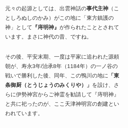
元々の起源としては、出雲神話の
事代主神
（こ
としろぬしのかみ）がこの地に「東方鎮護の
神」として
『庤明神』
が作られたこととされて
います。まさに神代の昔、ですね。
その後、平安末期、一度は平家に追われた源頼
朝が、寿永3年/治承8年（1184年）の一ノ谷の
戦いで勝利した後、同年、この鴨川の地に
「東
条御厨（とうじょうのみくりや）」
を設け、さ
らに伊勢神宮からご神霊を勧請して『庤明神』
と共に祀ったのが、ここ天津神明宮の創建とい
われています。