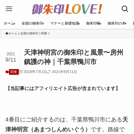
ホーム
全国の御朱印
マナーと基礎知識
御朱印帳
御朱印の本
ホーム
全国の御朱印
関東
天津神明宮の御朱印と風景〜房州
2021
9/11
鎮護の神｜千葉県鴨川市
2018年7月1日
2021年9月11日
関東
【当記事にはアフィリエイト広告が含まれています】
4番目にご紹介するのは、千葉県鴨川市にある
天
津神明宮（あまつしんめいぐう）
です。路線で