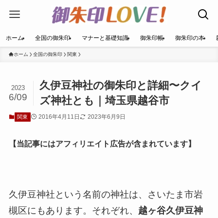
ホーム
全国の御朱印
マナーと基礎知識
御朱印帳
御朱印の本
ホーム
全国の御朱印
関東
久伊豆神社の御朱印と詳細〜クイ
2023
6/09
ズ神社とも｜埼玉県越谷市
2016年4月11日
2023年6月9日
関東
【当記事にはアフィリエイト広告が含まれています】
久伊豆神社という名前の神社は、さいたま市岩
槻区にもあります。それぞれ、
越ヶ谷久伊豆神