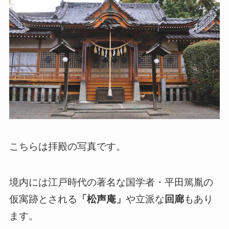
こちらは拝殿の写真です。
境内には江戸時代の著名な国学者・平田篤胤の
仮寓跡とされる
「松声庵」
や立派な
回廊
もあり
ます。