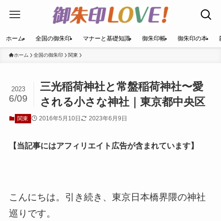
ホーム
全国の御朱印
マナーと基礎知識
御朱印帳
御朱印の本
ホーム
全国の御朱印
関東
三光稲荷神社と常盤稲荷神社〜愛
2023
6/09
される小さな神社｜東京都中央区
2016年5月10日
2023年6月9日
関東
【当記事にはアフィリエイト広告が含まれています】
こんにちは。引き続き、東京日本橋界隈の神社
巡りです。