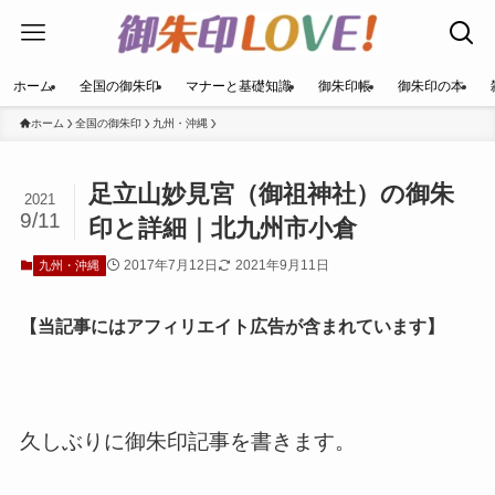
ホーム
全国の御朱印
マナーと基礎知識
御朱印帳
御朱印の本
ホーム
全国の御朱印
九州・沖縄
足立山妙見宮（御祖神社）の御朱
2021
9/11
印と詳細｜北九州市小倉
2017年7月12日
2021年9月11日
九州・沖縄
【当記事にはアフィリエイト広告が含まれています】
久しぶりに御朱印記事を書きます。